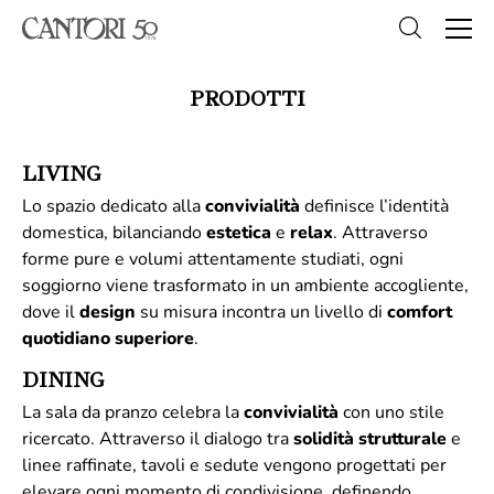
PRODOTTI
LIVING
Lo spazio dedicato alla
convivialità
definisce l’identità
domestica, bilanciando
estetica
e
relax
. Attraverso
forme pure e volumi attentamente studiati, ogni
soggiorno viene trasformato in un ambiente accogliente,
dove il
design
su misura incontra un livello di
comfort
quotidiano superiore
.
DINING
La sala da pranzo celebra la
convivialità
con uno stile
ricercato. Attraverso il dialogo tra
solidità
strutturale
e
linee raffinate, tavoli e sedute vengono progettati per
elevare ogni momento di condivisione, definendo