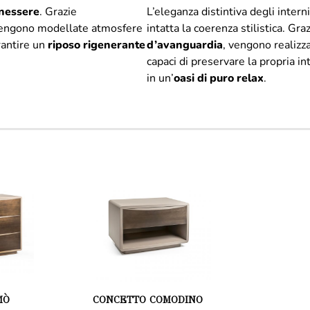
enessere
. Grazie
L’eleganza distintiva degli inter
vengono modellate atmosfere
intatta la coerenza stilistica. Gra
rantire un
riposo rigenerante
d’avanguardia
, vengono realizza
capaci di preservare la propria i
in un’
oasi di puro relax
.
MÒ
CONCETTO COMODINO