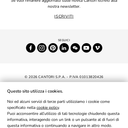
Se vuoi rimanere aggiornato sulle novità Cantori iscriviti alla
nostra newsletter.
ISCRIVITI
© 2026 CANTORI S.P.A. - P.IVA 01013820426
DICHIARAZIONE DI ACCESSIBILITÀ
Questo sito utilizza i cookies.
NEWSLETTER
Noi ed alcuni servizi di terze parti utilizziamo i cookie come
specificato nella
cookie policy
AREA RISERVATA
.
Puoi acconsentire all’utilizzo di tali tecnologie chiudendo questa
PRIVACY
informativa, interagendo con un link o un pulsante al di fuori di
questa informativa o continuando a navigare in altro modo.
COOKIES