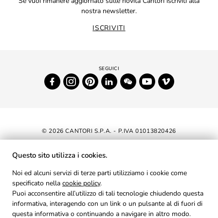
Se vuoi rimanere aggiornato sulle novità Cantori iscriviti alla
nostra newsletter.
ISCRIVITI
© 2026 CANTORI S.P.A. - P.IVA 01013820426
DICHIARAZIONE DI ACCESSIBILITÀ
Questo sito utilizza i cookies.
NEWSLETTER
Noi ed alcuni servizi di terze parti utilizziamo i cookie come
specificato nella
cookie policy
AREA RISERVATA
.
Puoi acconsentire all’utilizzo di tali tecnologie chiudendo questa
PRIVACY
informativa, interagendo con un link o un pulsante al di fuori di
questa informativa o continuando a navigare in altro modo.
COOKIES