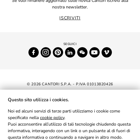
Se vuoi rimanere aggiornato sulle novità Cantori iscriviti alla
nostra newsletter.
ISCRIVITI
© 2026 CANTORI S.P.A. - P.IVA 01013820426
DICHIARAZIONE DI ACCESSIBILITÀ
Questo sito utilizza i cookies.
NEWSLETTER
Noi ed alcuni servizi di terze parti utilizziamo i cookie come
specificato nella
cookie policy
AREA RISERVATA
.
Puoi acconsentire all’utilizzo di tali tecnologie chiudendo questa
PRIVACY
informativa, interagendo con un link o un pulsante al di fuori di
questa informativa o continuando a navigare in altro modo.
COOKIES