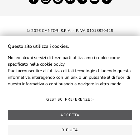
© 2026 CANTORI S.P.A. - P.IVA 01013820426
DICHIARAZIONE DI ACCESSIBILITÀ
Questo sito utilizza i cookies.
NEWSLETTER
Noi ed alcuni servizi di terze parti utilizziamo i cookie come
specificato nella
cookie policy
AREA RISERVATA
.
Puoi acconsentire all’utilizzo di tali tecnologie chiudendo questa
PRIVACY
informativa, interagendo con un link o un pulsante al di fuori di
questa informativa o continuando a navigare in altro modo.
COOKIES
CREDITS
GESTISCI PREFERENZE
ACCETTA
RIFIUTA