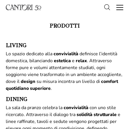
PRODOTTI
LIVING
Lo spazio dedicato alla
convivialità
definisce l’identità
domestica, bilanciando
estetica
e
relax
. Attraverso
forme pure e volumi attentamente studiati, ogni
soggiorno viene trasformato in un ambiente accogliente,
dove il
design
su misura incontra un livello di
comfort
quotidiano superiore
.
DINING
La sala da pranzo celebra la
convivialità
con uno stile
ricercato. Attraverso il dialogo tra
solidità
strutturale
e
linee raffinate, tavoli e sedute vengono progettati per
elevare ogni momento di condivisione, definendo