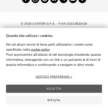
© 2026 CANTORI S.P.A. - P.IVA 01013820426
DICHIARAZIONE DI ACCESSIBILITÀ
Questo sito utilizza i cookies.
NEWSLETTER
Noi ed alcuni servizi di terze parti utilizziamo i cookie come
specificato nella
cookie policy
AREA RISERVATA
.
Puoi acconsentire all’utilizzo di tali tecnologie chiudendo questa
PRIVACY
informativa, interagendo con un link o un pulsante al di fuori di
questa informativa o continuando a navigare in altro modo.
COOKIES
CREDITS
GESTISCI PREFERENZE
ACCETTA
RIFIUTA