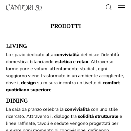
PRODOTTI
LIVING
Lo spazio dedicato alla
convivialità
definisce l’identità
domestica, bilanciando
estetica
e
relax
. Attraverso
forme pure e volumi attentamente studiati, ogni
soggiorno viene trasformato in un ambiente accogliente,
dove il
design
su misura incontra un livello di
comfort
quotidiano superiore
.
DINING
La sala da pranzo celebra la
convivialità
con uno stile
ricercato. Attraverso il dialogo tra
solidità
strutturale
e
linee raffinate, tavoli e sedute vengono progettati per
elevare ogni momento di condivisione, definendo