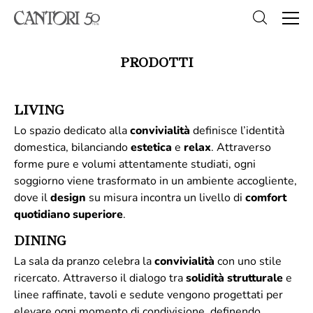
PRODOTTI
LIVING
Lo spazio dedicato alla
convivialità
definisce l’identità
domestica, bilanciando
estetica
e
relax
. Attraverso
forme pure e volumi attentamente studiati, ogni
soggiorno viene trasformato in un ambiente accogliente,
dove il
design
su misura incontra un livello di
comfort
quotidiano superiore
.
DINING
La sala da pranzo celebra la
convivialità
con uno stile
ricercato. Attraverso il dialogo tra
solidità
strutturale
e
linee raffinate, tavoli e sedute vengono progettati per
elevare ogni momento di condivisione, definendo