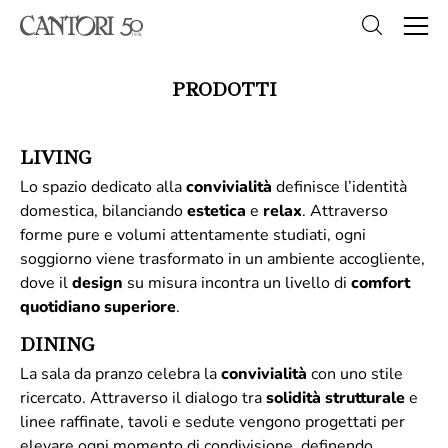
PRODOTTI
LIVING
Lo spazio dedicato alla
convivialità
definisce l’identità
domestica, bilanciando
estetica
e
relax
. Attraverso
forme pure e volumi attentamente studiati, ogni
soggiorno viene trasformato in un ambiente accogliente,
dove il
design
su misura incontra un livello di
comfort
quotidiano superiore
.
DINING
La sala da pranzo celebra la
convivialità
con uno stile
ricercato. Attraverso il dialogo tra
solidità
strutturale
e
linee raffinate, tavoli e sedute vengono progettati per
elevare ogni momento di condivisione, definendo