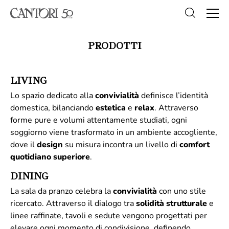
PRODOTTI
LIVING
Lo spazio dedicato alla
convivialità
definisce l’identità
domestica, bilanciando
estetica
e
relax
. Attraverso
forme pure e volumi attentamente studiati, ogni
soggiorno viene trasformato in un ambiente accogliente,
dove il
design
su misura incontra un livello di
comfort
quotidiano superiore
.
DINING
La sala da pranzo celebra la
convivialità
con uno stile
ricercato. Attraverso il dialogo tra
solidità
strutturale
e
linee raffinate, tavoli e sedute vengono progettati per
elevare ogni momento di condivisione, definendo