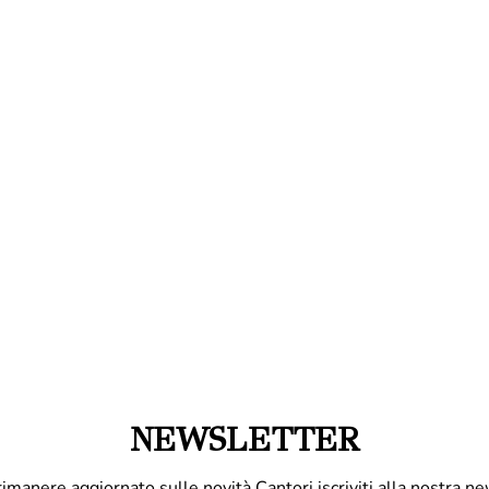
NEWSLETTER
rimanere aggiornato sulle novità Cantori iscriviti alla nostra ne