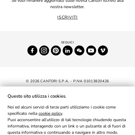
Se vuoi rimanere aggiornato sulle novità Cantori iscriviti alla
nostra newsletter.
ISCRIVITI
© 2026 CANTORI S.P.A. - P.IVA 01013820426
DICHIARAZIONE DI ACCESSIBILITÀ
Questo sito utilizza i cookies.
NEWSLETTER
Noi ed alcuni servizi di terze parti utilizziamo i cookie come
specificato nella
cookie policy
AREA RISERVATA
.
Puoi acconsentire all’utilizzo di tali tecnologie chiudendo questa
PRIVACY
informativa, interagendo con un link o un pulsante al di fuori di
questa informativa o continuando a navigare in altro modo.
COOKIES