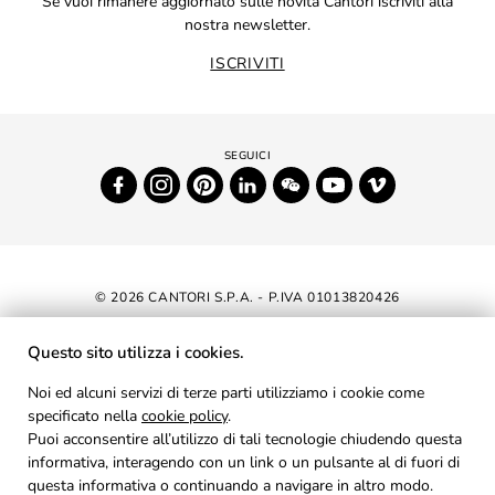
Se vuoi rimanere aggiornato sulle novità Cantori iscriviti alla
nostra newsletter.
ISCRIVITI
© 2026 CANTORI S.P.A. - P.IVA 01013820426
DICHIARAZIONE DI ACCESSIBILITÀ
Questo sito utilizza i cookies.
NEWSLETTER
Noi ed alcuni servizi di terze parti utilizziamo i cookie come
specificato nella
cookie policy
AREA RISERVATA
.
Puoi acconsentire all’utilizzo di tali tecnologie chiudendo questa
PRIVACY
informativa, interagendo con un link o un pulsante al di fuori di
questa informativa o continuando a navigare in altro modo.
COOKIES