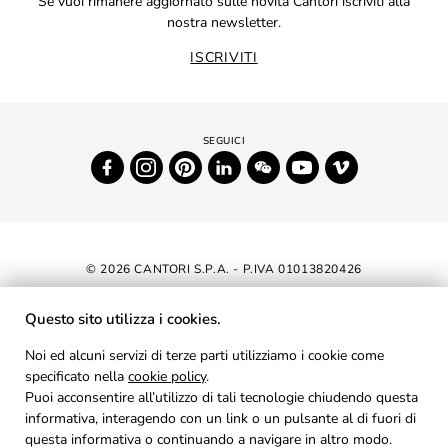
Se vuoi rimanere aggiornato sulle novità Cantori iscriviti alla
nostra newsletter.
ISCRIVITI
© 2026 CANTORI S.P.A. - P.IVA 01013820426
DICHIARAZIONE DI ACCESSIBILITÀ
Questo sito utilizza i cookies.
NEWSLETTER
Noi ed alcuni servizi di terze parti utilizziamo i cookie come
specificato nella
cookie policy
AREA RISERVATA
.
Puoi acconsentire all’utilizzo di tali tecnologie chiudendo questa
PRIVACY
informativa, interagendo con un link o un pulsante al di fuori di
questa informativa o continuando a navigare in altro modo.
COOKIES