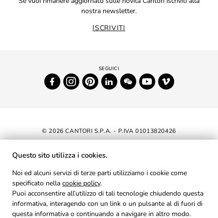
Se vuoi rimanere aggiornato sulle novità Cantori iscriviti alla
nostra newsletter.
ISCRIVITI
© 2026 CANTORI S.P.A. - P.IVA 01013820426
DICHIARAZIONE DI ACCESSIBILITÀ
Questo sito utilizza i cookies.
NEWSLETTER
Noi ed alcuni servizi di terze parti utilizziamo i cookie come
specificato nella
cookie policy
AREA RISERVATA
.
Puoi acconsentire all’utilizzo di tali tecnologie chiudendo questa
PRIVACY
informativa, interagendo con un link o un pulsante al di fuori di
questa informativa o continuando a navigare in altro modo.
COOKIES