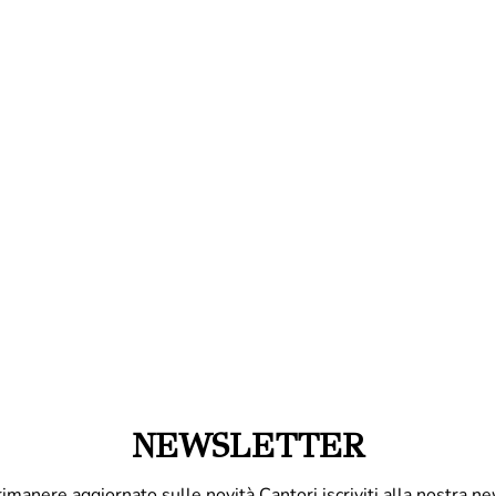
NEWSLETTER
rimanere aggiornato sulle novità Cantori iscriviti alla nostra ne