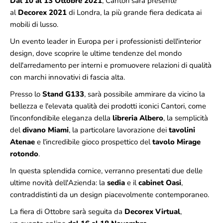
Dal 10 al 13 Ottobre 2021
, Cantori sarà presente
al
Decorex 2021
di Londra, la più grande fiera dedicata ai
mobili di lusso.
Un evento leader in Europa per i professionisti dell'interior
design, dove scoprire le ultime tendenze del mondo
dell'arredamento per interni e promuovere relazioni di qualità
con marchi innovativi di fascia alta.
Presso lo
Stand
G133
, sarà possibile ammirare da vicino la
bellezza e l'elevata qualità dei prodotti iconici Cantori, come
l'inconfondibile eleganza della
libreria Albero
, la semplicità
del
divano Miami
, la particolare lavorazione dei
tavolini
Atenae
e l'incredibile gioco prospettico del
tavolo Mirage
rotondo
.
In questa splendida cornice, verranno presentati due delle
ultime novità dell'Azienda: la
sedia
e il
cabinet
Oasi
,
contraddistinti da un design piacevolmente contemporaneo.
La fiera di Ottobre sarà seguita da
Decorex Virtual
,