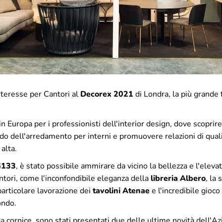
nteresse per Cantori al
Decorex 2021
di Londra, la più grande f
n Europa per i professionisti dell'interior design, dove scoprire
o dell'arredamento per interni e promuovere relazioni di qual
 alta.
G133
, è stato possibile ammirare da vicino la bellezza e l'elevat
antori, come l'inconfondibile eleganza della
libreria Albero
, la
 particolare lavorazione dei
tavolini Atenae
e l'incredibile gioco
ondo.
a cornice, sono stati presentati due delle ultime novità dell'Az