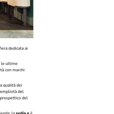
iera dedicata ai
 le ultime
ità con marchi
a qualità dei
 semplicità del
 prospettico del
ienda: la
sedia e
il