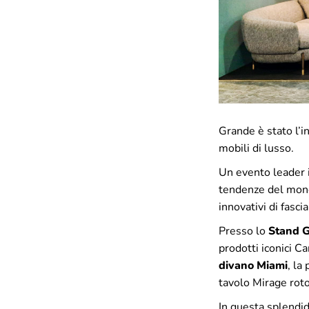
Grande è stato l’i
mobili di lusso.
Un evento leader i
tendenze del mond
innovativi di fascia
Presso lo
Stand 
prodotti iconici C
divano Miami
, la
tavolo Mirage rot
In questa splendid