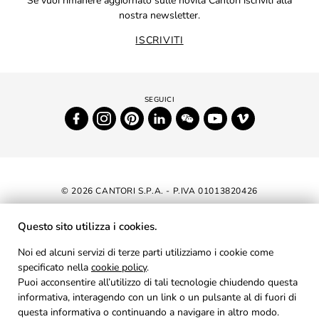
Se vuoi rimanere aggiornato sulle novità Cantori iscriviti alla
nostra newsletter.
ISCRIVITI
© 2026 CANTORI S.P.A. - P.IVA 01013820426
DICHIARAZIONE DI ACCESSIBILITÀ
Questo sito utilizza i cookies.
NEWSLETTER
Noi ed alcuni servizi di terze parti utilizziamo i cookie come
specificato nella
cookie policy
AREA RISERVATA
.
Puoi acconsentire all’utilizzo di tali tecnologie chiudendo questa
PRIVACY
informativa, interagendo con un link o un pulsante al di fuori di
questa informativa o continuando a navigare in altro modo.
COOKIES