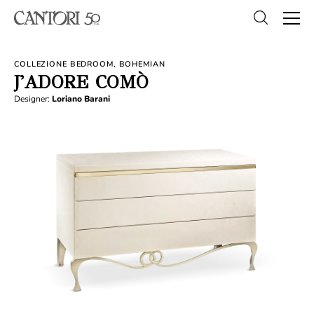
COLLEZIONE BEDROOM, BOHEMIAN
J'ADORE COMÒ
Designer:
Loriano Barani