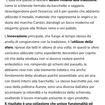
"L'idea era quella di lasciare
alcuni rimandi alla tradizione
,
come lo schienale formato da bacchette a raggiera,
stravolgendone però l'essenza; ed è per questo che abbiamo
utilizzato il metallo, materiale che rappresenta le origini e la
storia del marchio Cantori, dandogli un tocco moderno ed
elegante grazie alle finiture rame e oro pallido.
L'
innovazione
principale, che funge al tempo stesso da
anello di congiunzione con la tradizione, è l'
utilizzo delle
sfere
, riprese dai letti in ottone di una volta. In questi le sfere
venivano utilizzate come espediente decorativo per coprire
ciò che della struttura non si doveva vedere perché
antiestetico: noi, rompendo gli schemi del passato, le
abbiamo rese non solo elemento estetico, ma anche
fondamento della struttura poiché assemblate una ad una
con tiranti interni alle bacchette. Le stesse bacchette poi, nel
caso della poltrona Aurora, sono una diversa dall'altra per
accentuare la rotondità e la morbidezza dello schienale,
esaltando il lavoro manuale presente in ogni prodotto.
Il risultato è una collezione che unisce funzionalità ed