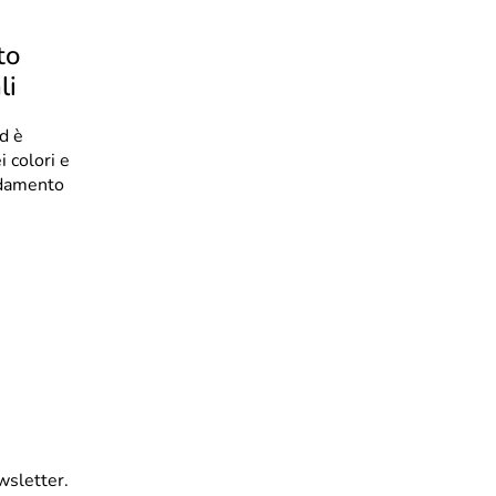
to
li
d è
i colori e
redamento
wsletter.