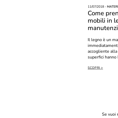
11/07/2018 -
MATERI
Come pren
mobili in l
manutenz
Il legno è un ma
immediatamente 
accogliente all
superfici hanno 
attenzioni per no
SCOPRI
Se vuoi 