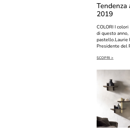
Tendenza 
2019
COLORI I colori
di questo anno, 
pastello.Laurie
Presidente del 
ha così af...
SCOPRI