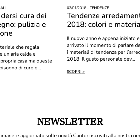
ALI
03/01/2018 -
TENDENZE
dersi cura dei
Tendenze arredamen
egno: pulizia e
2018: colori e materia
ione
Il nuovo anno è appena iniziato e
arrivato il momento di parlare de
teriale che regala
i materiali di tendenza per l’ar
un’aria calda e
2018. Il gusto personale dev...
a propria casa ma queste
bisogno di cure e
SCOPRI
n p...
NEWSLETTER
rimanere aggiornato sulle novità Cantori iscriviti alla nostra ne