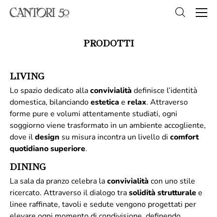
PRODOTTI
LIVING
Lo spazio dedicato alla
convivialità
definisce l’identità
domestica, bilanciando
estetica
e
relax
. Attraverso
forme pure e volumi attentamente studiati, ogni
soggiorno viene trasformato in un ambiente accogliente,
dove il
design
su misura incontra un livello di
comfort
quotidiano superiore
.
DINING
La sala da pranzo celebra la
convivialità
con uno stile
ricercato. Attraverso il dialogo tra
solidità
strutturale
e
linee raffinate, tavoli e sedute vengono progettati per
elevare ogni momento di condivisione, definendo